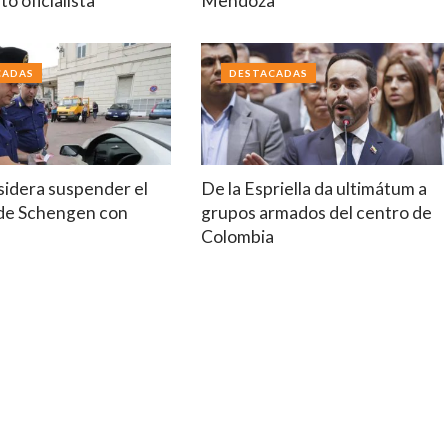
o oficialista
Mendoza
CADAS
DESTACADAS
nsidera suspender el
De la Espriella da ultimátum a
de Schengen con
grupos armados del centro de
Colombia