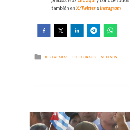
precisa.
Haz
clic aquí
y conoce todos
también en
X/Twitter
e
Instagram
Posted
DESTACADAS
ELECTORALES
SUCESOS
in