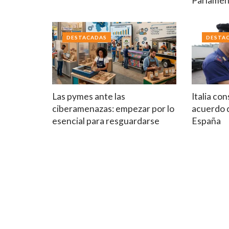
Parlament
DESTACADAS
DESTA
Las pymes ante las
Italia co
ciberamenazas: empezar por lo
acuerdo 
esencial para resguardarse
España