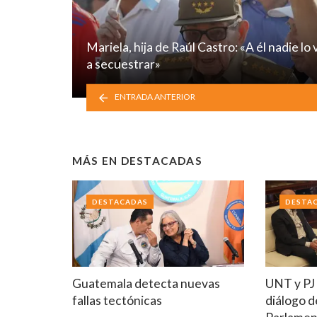
Mariela, hija de Raúl Castro: «A él nadie lo 
a secuestrar»
ENTRADA ANTERIOR
MÁS EN
DESTACADAS
DESTACADAS
DESTA
Guatemala detecta nuevas
UNT y PJ
fallas tectónicas
diálogo d