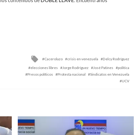
 los contenidos de
DOBLE LLAVE
. Encuéntranos
Tagged
Cacerolazo
crisis en venezuela
Delcy Rodríguez
with
elecciones libres
Jorge Rodríguez
José Patines
politica
Presos políticos
Protesta nacional
Sindicatos en Venezuela
UCV