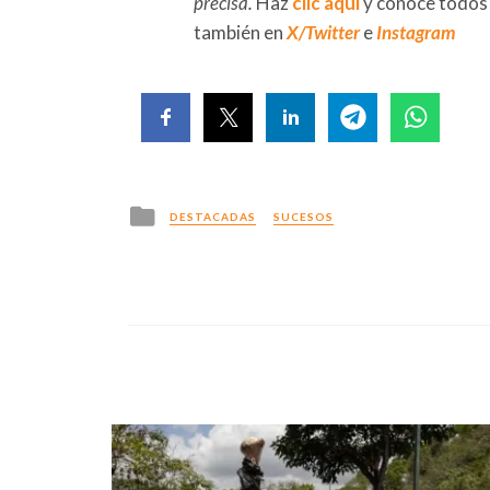
precisa.
Haz
clic aquí
y conoce todos
también en
X/Twitter
e
Instagram
Posted
DESTACADAS
SUCESOS
in