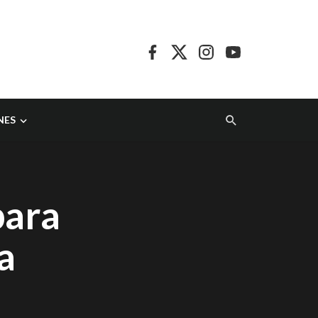
NES
para
a