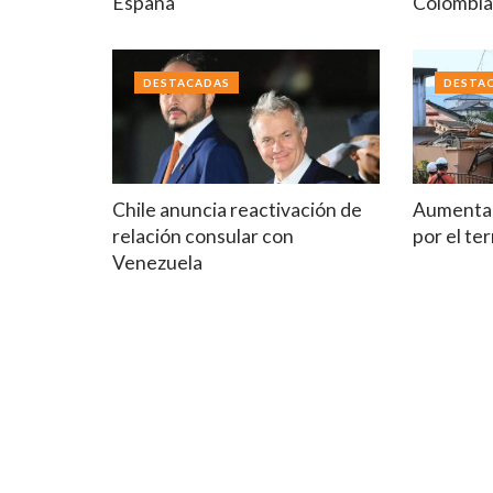
España
Colombi
DESTACADAS
DESTA
Chile anuncia reactivación de
Aumenta 
relación consular con
por el t
Venezuela