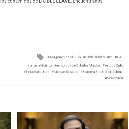
 los contenidos de
DOBLE LLAVE
. Encuéntranos
Tagged
Apagones en el Zulia
Cable sublacustre
CAF
with
crisis eléctrica
embajada de Estados Unidos
estado Zulia
infraestructura
Manuel Rosales
Sistema Eléctrico Nacional
Venezuela