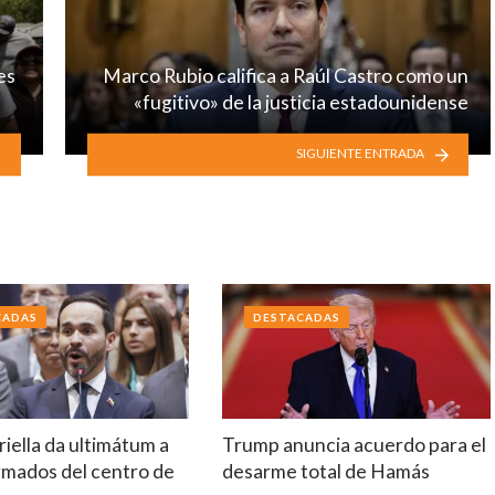
es
Marco Rubio califica a Raúl Castro como un
«fugitivo» de la justicia estadounidense
SIGUIENTE ENTRADA
CADAS
DESTACADAS
riella da ultimátum a
Trump anuncia acuerdo para el
rmados del centro de
desarme total de Hamás