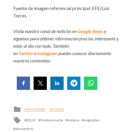
Fuente de imagen referencial principal: EFE/Luis
Torres
Visita nuestro canal de noticias en
Google News
y
síguenos para obtener información precisa, interesante y
estar al día con todo. También
en
Twitter
e
Instagram
puedes conocer diariamente
nuestros contenidos
Posted
DESTACADAS
SUCESOS
in
Tagged
EEUU
frontera norte
méxico
migrantes
with
Secuestros