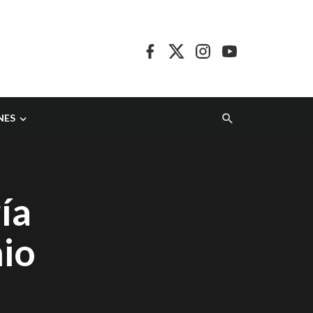
NES
ía
mio