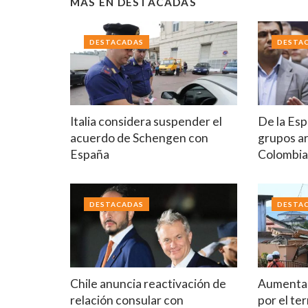
MÁS EN
DESTACADAS
DESTACADAS
DESTA
Italia considera suspender el
De la Esp
acuerdo de Schengen con
grupos a
España
Colombi
DESTACADAS
DESTA
Chile anuncia reactivación de
Aumenta 
relación consular con
por el t