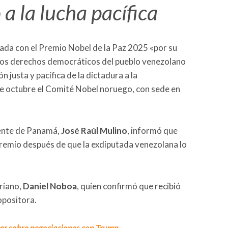
a la lucha pacífica
da con el Premio Nobel de la Paz 2025 «por su
 los derechos democráticos del pueblo venezolano
n justa y pacífica de la dictadura a la
e octubre el Comité Nobel noruego, con sede en
ente de Panamá,
José Raúl Mulino
, informó que
remio después de que la exdiputada venezolana lo
riano,
Daniel Noboa
, quien confirmó que recibió
 opositora.
ar sobre negociaciones con Trump