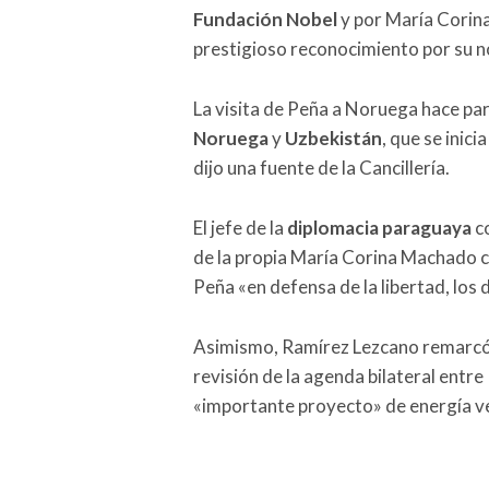
Fundación Nobel
y por María Corina
prestigioso reconocimiento por su no
La visita de Peña a Noruega hace par
Noruega
y
Uzbekistán
, que se inic
dijo una fuente de la Cancillería.
El jefe de la
diplomacia paraguaya
co
de la propia María Corina Machado c
Peña «en defensa de la libertad, los
Asimismo, Ramírez Lezcano remarcó 
revisión de la agenda bilateral entr
«importante proyecto» de energía ve