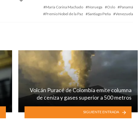
with
María Corina Machado
Noruega
Oslo
Panamá
Premio Nobel de la Paz
Santiago Peña
Venezuela
Volcán Puracé de Colombia emite columna
de ceniza y gases superior a 500 metros
SIGUIENTE ENTRADA