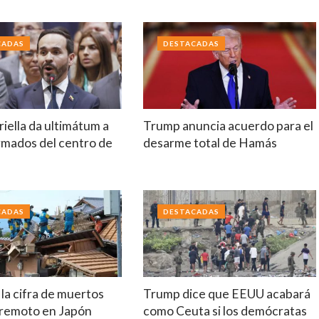
CADAS
DESTACADAS
riella da ultimátum a
Trump anuncia acuerdo para el
rmados del centro de
desarme total de Hamás
a
CADAS
DESTACADAS
la cifra de muertos
Trump dice que EEUU acabará
erremoto en Japón
como Ceuta si los demócratas