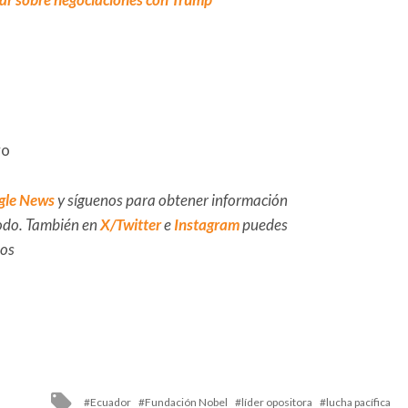
vo
gle News
y síguenos para obtener información
 todo. También en
X/Twitter
e
Instagram
puedes
dos
Tagged
Ecuador
Fundación Nobel
líder opositora
lucha pacífica