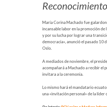
Reconocimiento 
María Corina Machado fue galardona
incansable labor en la promoción de
y por su lucha por lograr una transició
democracia», anunció el pasado 10 d
Oslo.
A mediados de noviembre, el presid
acompañará a Machado a recibir el p
invitara a la ceremonia.
Lo mismo hará el mandatario ecuato
una «invitación personal» de la líder
De interés:
PCV exige a Maduro inform