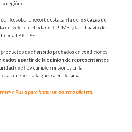
 la región».
as por Rosoboronexort destacan la de
los cazas de
, la del vehículo blindado T-90MS, y la del navío de
elocidad BK-16E.
 productos que han sido probados en condiciones
icados a partir de la opinión de representantes
uridad
que hoy cumplen misiones en la
sia se refiere a la guerra en Ucrania.
te» a Rusia para firmar un acuerdo bilateral