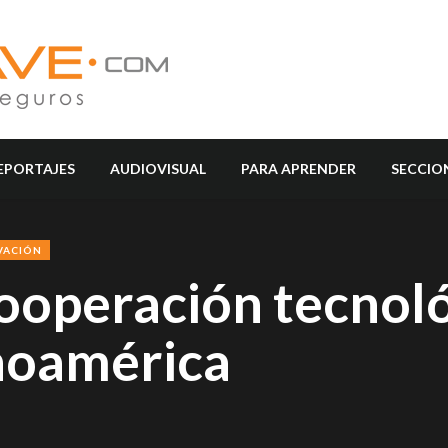
EPORTAJES
AUDIOVISUAL
PARA APRENDER
SECCIO
VACIÓN
ooperación tecnoló
inoamérica