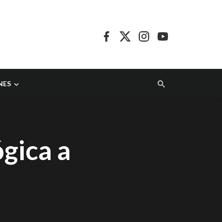
NES
gica a