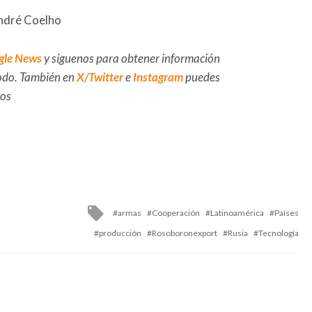
André Coelho
gle News
y síguenos para obtener información
 todo. También en
X/Twitter
e
Instagram
puedes
dos
Tagged
armas
Cooperación
Latinoamérica
Países
with
producción
Rosoboronexport
Rusia
Tecnología