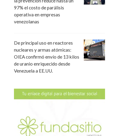
la prevención reduce hasta un
97% el costo de parálisis
operativa en empresas
venezolanas
De principal uso en reactores
nucleares y armas atómicas:
OIEA confirmó envío de 13 kilos
de uranio enriquecido desde
Venezuela a EE.UU.