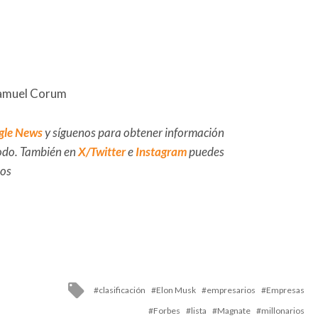
Samuel Corum
gle News
y síguenos para obtener información
 todo. También en
X/Twitter
e
Instagram
puedes
dos
Tagged
clasificación
Elon Musk
empresarios
Empresas
with
Forbes
lista
Magnate
millonarios