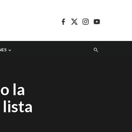
NES
o la
lista