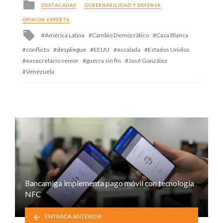
Posted
DESTACADAS
GOBERNABILIDAD Y DEFENSA
in
OPINIÓN EXPERTA
Tagged
América Latina
Cambio Democrático
Casa Blanca
with
conflicto
despliegue
EEUU
escalada
Estados Unidos
exsecretario senior
guerra sin fin
José González
Venezuela
Bancamiga implementa pago móvil con tecnología
NFC
ENTRADA ANTERIOR