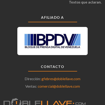
Textos que aclaran.
AFILIADO A
CONTACTO
Dirección:
gfebres@doblellave.com
Ventas:
comercial@doblellave.com