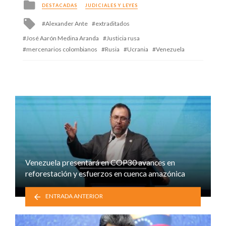
Posted
DESTACADAS
JUDICIALES Y LEYES
in
Tagged
Alexander Ante
extraditados
with
José Aarón Medina Aranda
Justicia rusa
mercenarios colombianos
Rusia
Ucrania
Venezuela
Venezuela presentará en COP30 avances en
reforestación y esfuerzos en cuenca amazónica
ENTRADA ANTERIOR