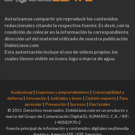
Autorizamos compartir y/o reproducir los contenidos
redaccionales citando la respectiva fuente. Es decir, con la
condición de colocar en la información la correspondiente
dirección url del material utilizado de nuestra publicación
DobleLlave.com
Esta autorización incluye el uso de videos propios, los
cuales tienen visible un ícono, logo o marca de agua.
Audiovisual
|
Empresas y emprendimiento
|
Gobernabilidad y
defensa
|
Innovación
|
Judiciales y leyes
|
Opinión experta
|
Para
aprender
|
Prevención
|
Sucesos
|
Electorales
© 2015. Derechos reservados. DobleLlave.com es un producto y
marca del Grupo de Comunicación Digital EL SUMARIO, C.A. / RIF:
J-40582970-2
Fuente principal de información y contenidos digitales multimedia
América: Agencia EFE / EFE Servicios