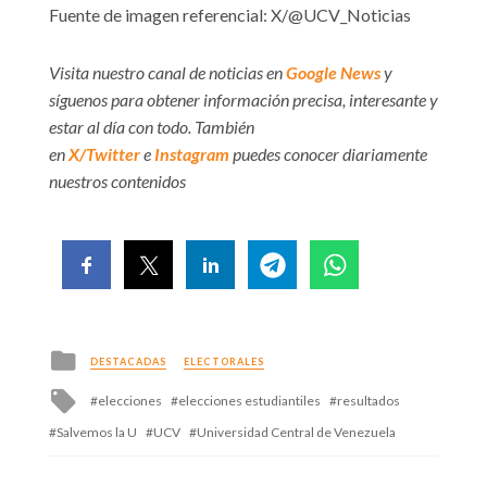
Fuente de imagen referencial: X/@UCV_Noticias
Visita nuestro canal de noticias en
Google News
y
síguenos para obtener información precisa, interesante y
estar al día con todo. También
en
X/Twitter
e
Instagram
puedes conocer diariamente
nuestros contenidos
Posted
DESTACADAS
ELECTORALES
in
Tagged
elecciones
elecciones estudiantiles
resultados
with
Salvemos la U
UCV
Universidad Central de Venezuela