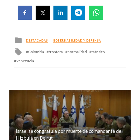
Posted
DESTACADAS
GOBERNABILIDAD Y DEFENSA
in
Tagged
Colombia
frontera
normalidad
tránsito
with
Venezuela
Israel se congratula por muerte de comandante de
Hizbulá en Beirut