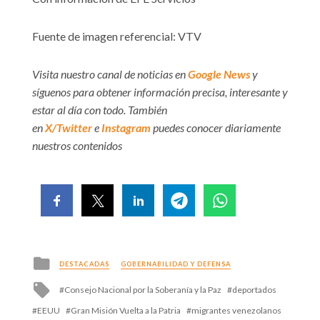
Fuente de imagen referencial: VTV
Visita nuestro canal de noticias en
Google News
y
síguenos para obtener información precisa, interesante y
estar al día con todo. También
en
X/Twitter
e
Instagram
puedes conocer diariamente
nuestros contenidos
Posted
DESTACADAS
GOBERNABILIDAD Y DEFENSA
in
Tagged
Consejo Nacional por la Soberanía y la Paz
deportados
with
EEUU
Gran Misión Vuelta a la Patria
migrantes venezolanos