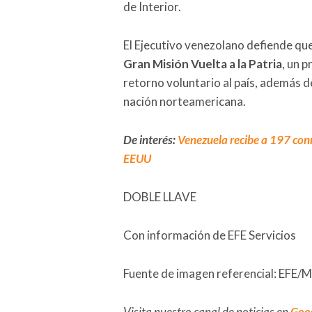
de Interior.
El Ejecutivo venezolano defiende qu
Gran Misión Vuelta a la Patria
, un 
retorno voluntario al país, además d
nación norteamericana.
De interés:
Venezuela recibe a 197 conn
EEUU
DOBLE LLAVE
Con información de EFE Servicios
Fuente de imagen referencial: EFE/Min
Visita nuestro canal de noticias en
Goo