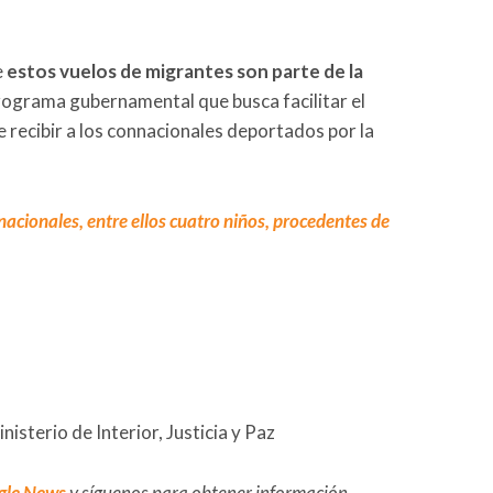
e
estos vuelos de migrantes son parte de la
programa gubernamental que busca facilitar el
e recibir a los connacionales deportados por la
acionales, entre ellos cuatro niños, procedentes de
isterio de Interior, Justicia y Paz
gle News
y síguenos para obtener información