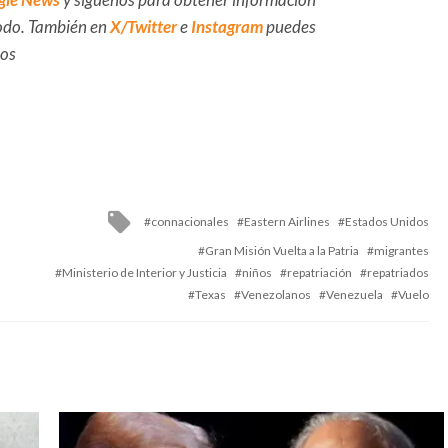
 todo. También en
X/Twitter
e
Instagram
puedes
dos
Tagged
connacionales
Eastern Airlines
Estados Unidos
with
Gran Misión Vuelta a la Patria
migrantes
Ministerio de Interior y Justicia
niños
repatriación
repatriados
Texas
Venezolanos
Venezuela
Vuelo