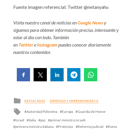
Fuente imagen referencial: Twitter @netanyahu
Visita nuestro canal de noticias en
Google News
y
síguenos para obtener información precisa, interesante y
estar al día con todo. También
en
Twitter
e
Instagram
puedes conocer diariamente
nuestros contenidos
Posted
DESTACADAS
EMPRESAS Y EMPRENDIMIENTO
in
Tagged
Autoridad Palestina
Europa
Guardia de Honor
with
Israel
italia
paz
primer ministro israelí
primera ministra italiana
Protestas
Reforma judicial
Roma