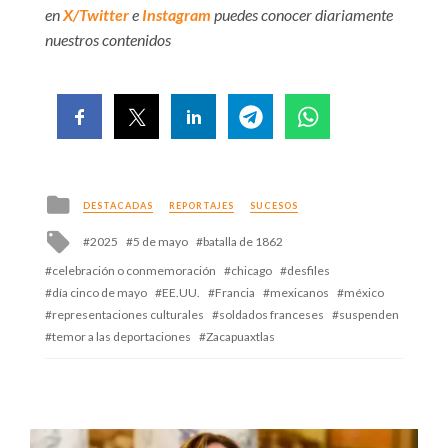
en
X/Twitter
e
Instagram
puedes conocer diariamente
nuestros contenidos
Posted
DESTACADAS
REPORTAJES
SUCESOS
in
Tagged
2025
5 de mayo
batalla de 1862
with
celebración o conmemoración
chicago
desfiles
día cinco de mayo
EE.UU.
Francia
mexicanos
méxico
representaciones culturales
soldados franceses
suspenden
temor a las deportaciones
Zacapuaxtlas