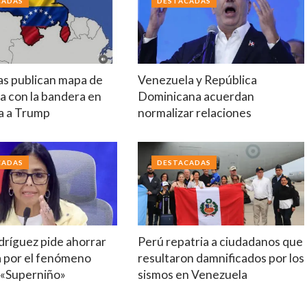
CADAS
DESTACADAS
tas publican mapa de
Venezuela y República
a con la bandera en
Dominicana acuerdan
a a Trump
normalizar relaciones
CADAS
DESTACADAS
dríguez pide ahorrar
Perú repatria a ciudadanos que
a por el fenómeno
resultaron damnificados por los
 «Superniño»
sismos en Venezuela