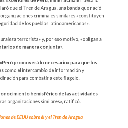
es Exteriores de Perú, Elmer Schialer
, detalló
laró que el Tren de Aragua, una banda que nació
s organizaciones criminales similares «constituyen
seguridad de los pueblos latinoamericanos».
raleza terrorista» y, por eso motivo, «obligan a
entarlos de manera conjunta
».
«Perú promoverá lo necesario» para que los
es
como el intercambio de información y
dinación para combatir a este flagelo.
onocimiento hemisférico de las actividades
ras organizaciones similares», ratificó.
iones de EEUU sobre él y el Tren de Aragua