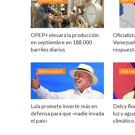
DESTACADAS
DESTA
OPEP+ elevará la producción
Oficialis
en septiembre en 188.000
Venezuel
barriles diarios
respuest
DESTACADAS
DESTA
Lula promete invertir más en
Delcy Ro
defensa para que «nadie invada
luz y agu
el país»
climático