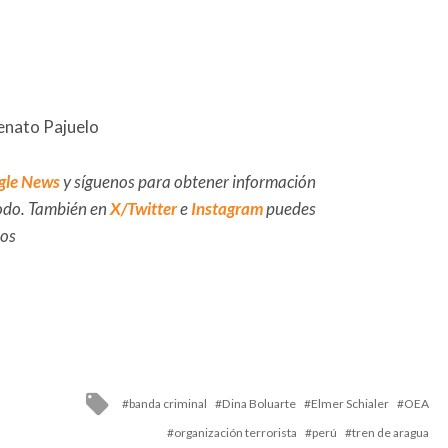
enato Pajuelo
gle News
y síguenos para obtener información
 todo. También en
X/Twitter
e
Instagram
puedes
dos
Tagged
banda criminal
Dina Boluarte
Elmer Schialer
OEA
with
organización terrorista
perú
tren de aragua