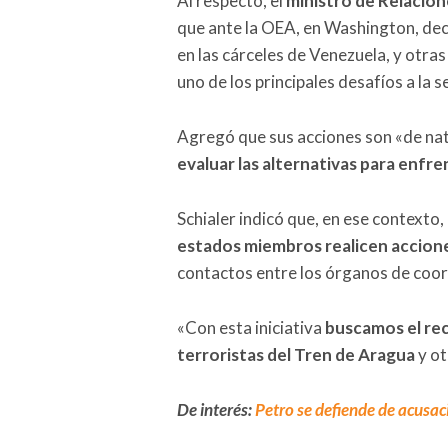
Al respecto, el
ministro de Relacion
que ante la OEA, en Washington, dec
en las cárceles de Venezuela, y otra
uno de los principales desafíos a la 
Agregó que sus acciones son «de natu
evaluar las alternativas para enfr
Schialer indicó que, en ese contexto,
estados miembros realicen accion
contactos entre los órganos de coor
«Con esta iniciativa
buscamos el rec
terroristas del Tren de Aragua
y ot
De interés:
Petro se defiende de acusac