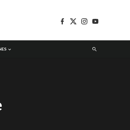
NES
e