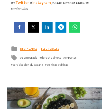
en
Twitter
e
Instagram
puedes conocer nuestros
contenidos
Posted
DESTACADAS
ELECTORALES
in
Tagged
democracia
derecho al voto
expertos
with
participación ciudadana
políticas públicas