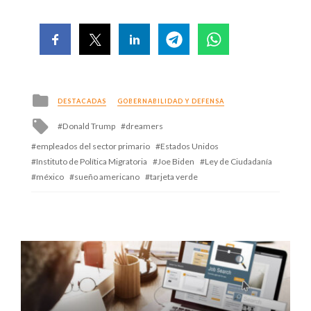
Posted
DESTACADAS
GOBERNABILIDAD Y DEFENSA
in
Tagged
Donald Trump
dreamers
with
empleados del sector primario
Estados Unidos
Instituto de Política Migratoria
Joe Biden
Ley de Ciudadanía
méxico
sueño americano
tarjeta verde