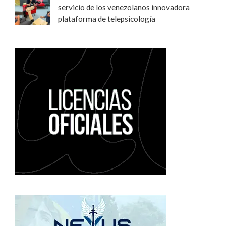
servicio de los venezolanos innovadora
plataforma de telepsicología