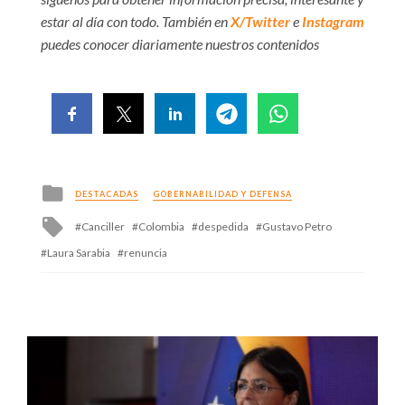
estar al día con todo. También en
X/Twitter
e
Instagram
puedes conocer diariamente nuestros contenidos
Posted
DESTACADAS
GOBERNABILIDAD Y DEFENSA
in
Tagged
Canciller
Colombia
despedida
Gustavo Petro
with
Laura Sarabia
renuncia