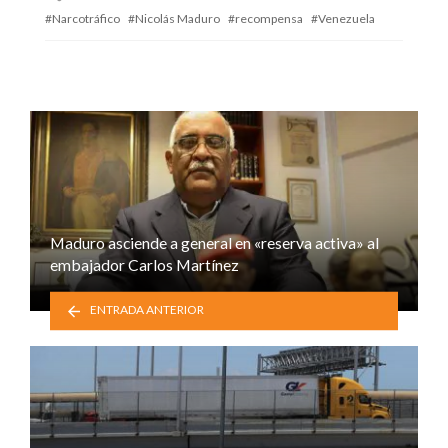
with
Narcotráfico
Nicolás Maduro
recompensa
Venezuela
Maduro asciende a general en «reserva activa» al
embajador Carlos Martínez
ENTRADA ANTERIOR