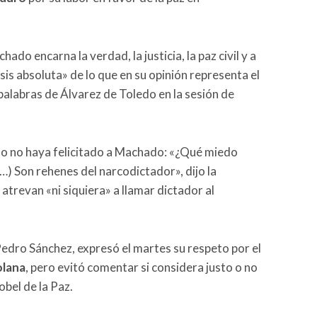
do encarna la verdad, la justicia, la paz civil y a
esis absoluta» de lo que en su opinión representa el
palabras de Álvarez de Toledo en la sesión de
no no haya felicitado a Machado: «¿Qué miedo
…) Son rehenes del narcodictador», dijo la
atrevan «ni siquiera» a llamar dictador al
Pedro Sánchez, expresó el martes su respeto por el
olana
, pero evitó comentar si considera justo o no
bel de la Paz.