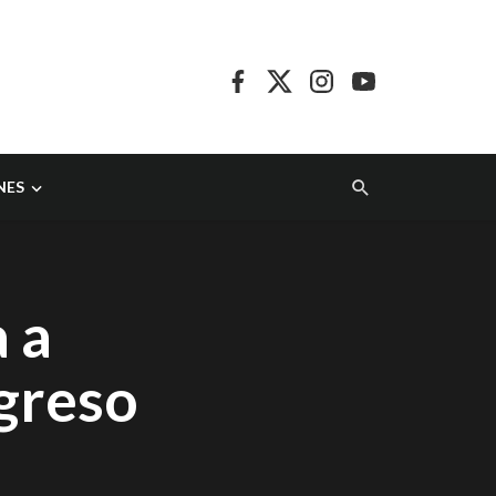
NES
 a
greso