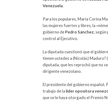
Venezuela
.
Para los populares, María Corina Macha
las mujeres fuertes y libres, la «ném
gobierno de
Pedro Sánchez
, según 
control al Ejecutivo.
La diputada cuestionó que el gobier
tienen ustedes a (Nicolás) Maduro? (
diputada, que les reprochó que no se 
dirigente venezolano.
El presidente del gobierno español, 
trabajo de la
líder opositora venez
que se le haya otorgado el Premio No