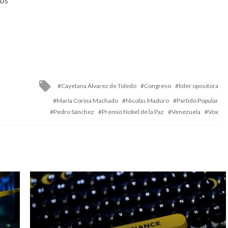
dos
Tagged
Cayetana Álvarez de Toledo
Congreso
líder opositora
with
María Corina Machado
Nicolás Maduro
Partido Popular
Pedro Sánchez
Premio Nobel de la Paz
Venezuela
Vox