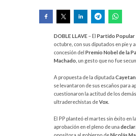
DOBLE LLAVE
– El
Partido Popular
octubre, con sus diputados en pie y 
concesión del
Premio Nobel de la P
Machado
, un gesto que no fue sec
A propuesta de la diputada
Cayetana
se levantaron de sus escaños para a
cuestionaron la actitud de los demá
ultraderechistas de
Vox
.
El PP planteó el martes sin éxito en 
aprobación en el pleno de una
declar
opositora al gobierno de
Nicolás M