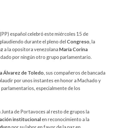
(PP) español celebró este miércoles 15 de
aplaudiendo durante el pleno del
Congreso
, la
az
a la opositora venezolana
María Corina
undado por ningún otro grupo parlamentario.
 Álvarez de Toledo
, sus compañeros de bancada
plaudir por unos instantes en honor a Machado y
s parlamentarios, especialmente de los
la Junta de Portavoces al resto de grupos la
ación institucional
en reconocimiento a la
aduro
por su labor en favor de la paz en