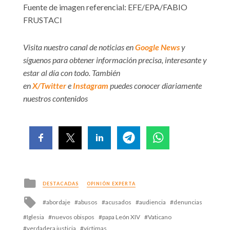
Fuente de imagen referencial: EFE/EPA/FABIO
FRUSTACI
Visita nuestro canal de noticias en
Google News
y
síguenos para obtener información precisa, interesante y
estar al día con todo. También
en
X/Twitter
e
Instagram
puedes conocer diariamente
nuestros contenidos
Posted
DESTACADAS
OPINIÓN EXPERTA
in
Tagged
abordaje
abusos
acusados
audiencia
denuncias
with
Iglesia
nuevos obispos
papa León XIV
Vaticano
verdadera justicia
víctimas