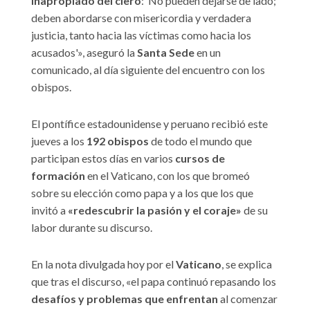
inapropiado del clero
: ‘No pueden dejarse de lado;
deben abordarse con misericordia y verdadera
justicia, tanto hacia las víctimas como hacia los
acusados'», aseguró la
Santa Sede
en un
comunicado, al día siguiente del encuentro con los
obispos.
El pontífice estadounidense y peruano recibió este
jueves a los
192 obispos
de todo el mundo que
participan estos días en varios
cursos de
formación
en el Vaticano, con los que bromeó
sobre su elección como papa y a los que los que
invitó a
«redescubrir la pasión y el coraje»
de su
labor durante su discurso.
En la nota divulgada hoy por el
Vaticano
, se explica
que tras el discurso, «el papa continuó repasando los
desafíos y problemas que enfrentan
al comenzar