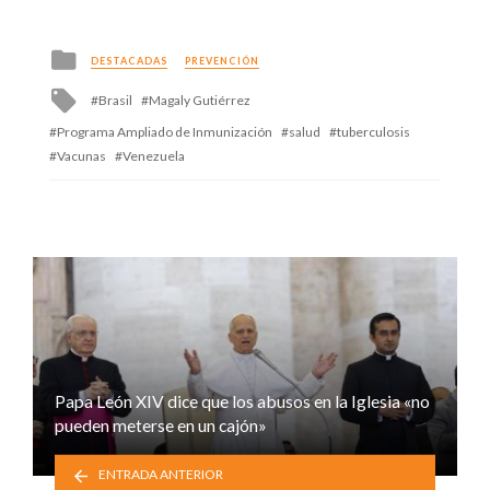
Posted
DESTACADAS
PREVENCIÓN
in
Tagged
Brasil
Magaly Gutiérrez
with
Programa Ampliado de Inmunización
salud
tuberculosis
Vacunas
Venezuela
Papa León XIV dice que los abusos en la Iglesia «no
pueden meterse en un cajón»
ENTRADA ANTERIOR