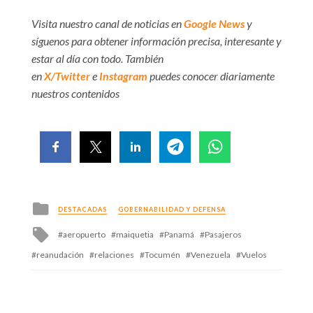
Visita nuestro canal de noticias en
Google News
y
síguenos para obtener información precisa, interesante y
estar al día con todo. También
en
X/Twitter
e
Instagram
puedes conocer diariamente
nuestros contenidos
Posted
DESTACADAS
GOBERNABILIDAD Y DEFENSA
in
Tagged
aeropuerto
maiquetia
Panamá
Pasajeros
with
reanudación
relaciones
Tocumén
Venezuela
Vuelos