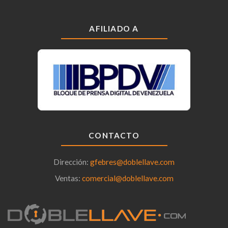
AFILIADO A
CONTACTO
Dirección:
gfebres@doblellave.com
Ventas:
comercial@doblellave.com