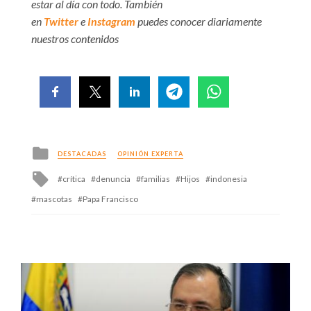
estar al día con todo. También
en
Twitter
e
Instagram
puedes conocer diariamente
nuestros contenidos
Posted
DESTACADAS
OPINIÓN EXPERTA
in
Tagged
crítica
denuncia
familias
Hijos
indonesia
with
mascotas
Papa Francisco