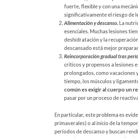
fuerte, flexible y con una mecán
significativamente el riesgo de 
Alimentación y descanso.
La nutri
esenciales. Muchas lesiones tiene
deshidratación y la recuperació
descansado está mejor preparado 
Reincorporación gradual tras perío
críticos y propensos a lesiones 
prolongados, como vacaciones y
tiempo, los músculos y ligament
común es exigir al cuerpo un r
pasar por un proceso de reactiv
En particular, este problema es evid
primaverales) o al inicio de la temp
períodos de descanso y buscan rendi