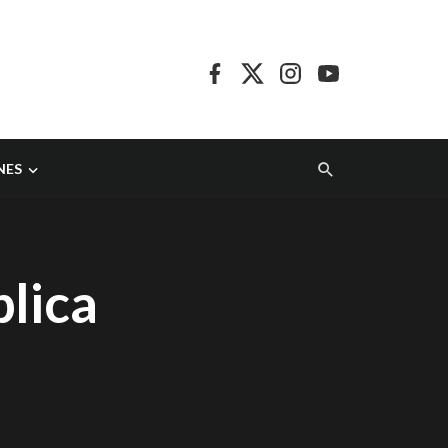
NES
plica