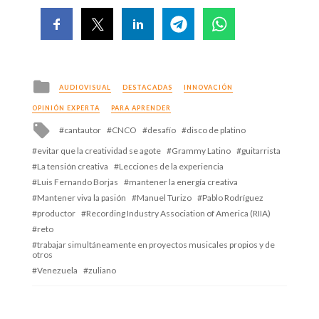
Posted
AUDIOVISUAL
DESTACADAS
INNOVACIÓN
in
OPINIÓN EXPERTA
PARA APRENDER
Tagged
cantautor
CNCO
desafío
disco de platino
with
evitar que la creatividad se agote
Grammy Latino
guitarrista
La tensión creativa
Lecciones de la experiencia
Luis Fernando Borjas
mantener la energía creativa
Mantener viva la pasión
Manuel Turizo
Pablo Rodríguez
productor
Recording Industry Association of America (RIIA)
reto
trabajar simultáneamente en proyectos musicales propios y de
otros
Venezuela
zuliano