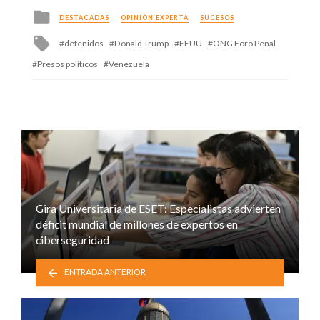
Posted
DESTACADAS
OPINIÓN EXPERTA
SUCESOS
in
Tagged
detenidos
Donald Trump
EEUU
ONG Foro Penal
with
Presos políticos
Venezuela
Gira Universitaria de ESET: Especialistas advierten
déficit mundial de millones de expertos en
ciberseguridad
ENTRADA ANTERIOR