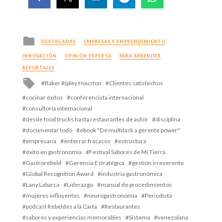
Posted
DESTACADAS
EMPRESAS Y EMPRENDIMIENTO
in
INNOVACIÓN
OPINIÓN EXPERTA
PARA APRENDER
REPORTAJES
Tagged
Baker Ripley Houston
Clientes satisfechos
with
cocinar éxitos
conferencista internacional
consultoría internacional
desde food trucks hasta restaurantes de autor
disciplina
documentar todo
ebook "De multitask a gerente power"
empresaria
enterrar fracasos
estructura
éxito en gastronomía
Festival Sabores de Mi Tierra
Gastrorebeld
Gerencia Estratégica
gestión irreverente
Global Recognition Award
industria gastronómica
Lany Labarca
Liderazgo
manual de procedimientos
mujeres influyentes
neurogastronomía
Periodista
podcast Rebeldes a la Carta
Restaurantes
sabores y experiencias memorables
Sistema
venezolana