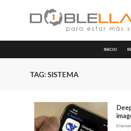
INICIO
R
TAG: SISTEMA
Deep
imag
El lanz