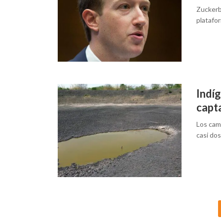
Zuckerb
platafo
Indí
capt
Los cam
casi dos
Posts
navigation