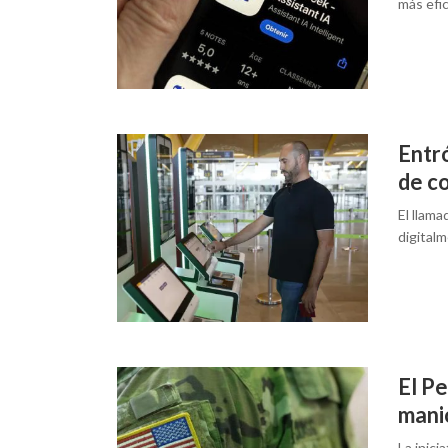
más efi
Entró
de co
El llama
digitalm
El Pe
mani
La inici