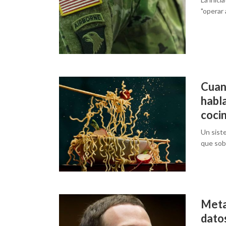
"operar 
Cuan
habl
cocin
Un sist
que sobr
Meta
dato