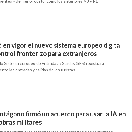
cientes y de menor costo, como los anteriores V3 y R1
 en vigor el nuevo sistema europeo digital
ntrol fronterizo para extranjeros
do Sistema europeo de Entradas y Salidas (SES) registrará
ente las entradas y salidas de los turistas
ntágono firmó un acuerdo para usar la IA en
obras militares
ativa permitirá a los responsables de tomar decisiones militares