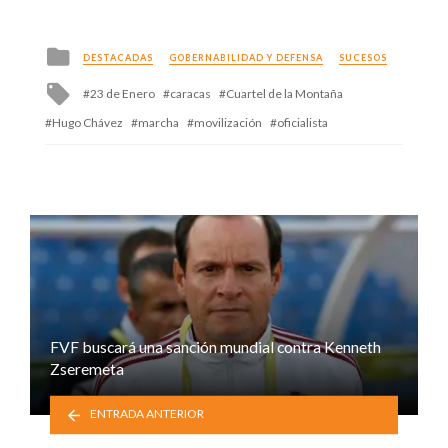
Posted
DESTACADAS
GOBERNABILIDAD Y DEFENSA
SUCESOS
in
Tagged
23 de Enero
caracas
Cuartel de la Montaña
with
Hugo Chávez
marcha
movilización
oficialista
FVF buscará una sanción mundial contra Kenneth
Zseremeta
ENTRADA ANTERIOR