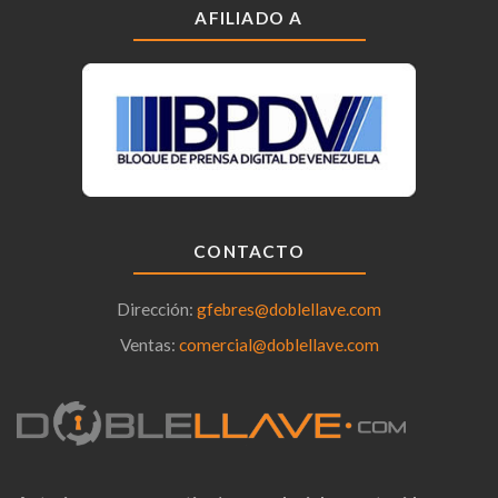
AFILIADO A
CONTACTO
Dirección:
gfebres@doblellave.com
Ventas:
comercial@doblellave.com