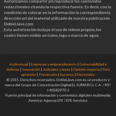
Autorizamos compartir y/o reproducir los contenidos
redaccionales citando la respectiva fuente. Es decir, con la
condición de colocar en la información la correspondiente
dirección url del material utilizado de nuestra publicación
DobleLlave.com
Esta autorización incluye el uso de videos propios, los
cuales tienen visible un ícono, logo o marca de agua.
Audiovisual
|
Empresas y emprendimiento
|
Gobernabilidad y
defensa
|
Innovación
|
Judiciales y leyes
|
Opinión experta
|
Para
aprender
|
Prevención
|
Sucesos
|
Electorales
© 2015. Derechos reservados. DobleLlave.com es un producto y
marca del Grupo de Comunicación Digital EL SUMARIO, C.A. / RIF:
J-40582970-2
Fuente principal de información y contenidos digitales multimedia
América: Agencia EFE / EFE Servicios