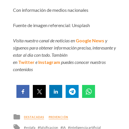
Con información de medios nacionales
Fuente de imagen referencial: Unsplash
Visita nuestro canal de noticias en
Google News
y
síguenos para obtener información precisa, interesante y
estar al día con todo. También
en
Twitter
e
Instagram
puedes conocer nuestros
contenidos
Posted
DESTACADAS
PREVENCIÓN
in
Tagged
estafa
falsificacion
IA
inteligencia artificial