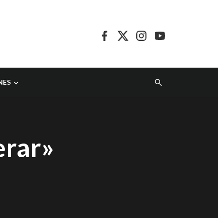
NES
erar»