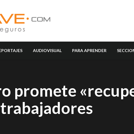
EPORTAJES
AUDIOVISUAL
PARA APRENDER
SECCIO
ro promete «recup
s trabajadores