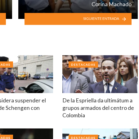
Corina Machado
SIGUIENTE ENTRADA
CADAS
DESTACADAS
nsidera suspender el
De la Espriella da ultimátum a
de Schengen con
grupos armados del centro de
Colombia
CADAS
DESTACADAS