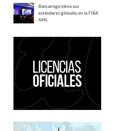
Bancamiga eleva sus
estándares globales en la FIBA
AML