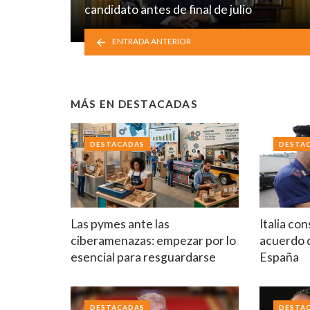
candidato antes de final de julio
ENTRADA ANTERIOR
MÁS EN
DESTACADAS
DESTACADAS
DESTA
Las pymes ante las
Italia co
ciberamenazas: empezar por lo
acuerdo 
esencial para resguardarse
España
DESTACADAS
DESTA