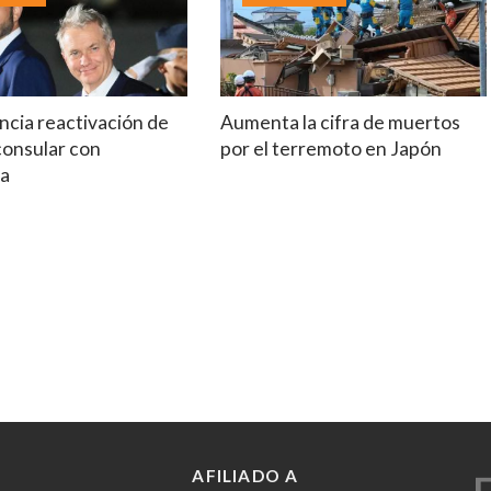
ncia reactivación de
Aumenta la cifra de muertos
consular con
por el terremoto en Japón
la
AFILIADO A