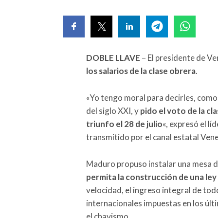
DOBLE LLAVE
– El presidente de V
los salarios de la clase obrera
.
«Yo tengo moral para decirles, como
del siglo XXI, y
pido el voto de la c
triunfo el 28 de julio
«, expresó el lí
transmitido por el canal estatal Ven
Maduro propuso instalar una mesa d
permita la construcción de una ley 
velocidad, el ingreso integral de tod
internacionales impuestas en los últ
el chavismo.