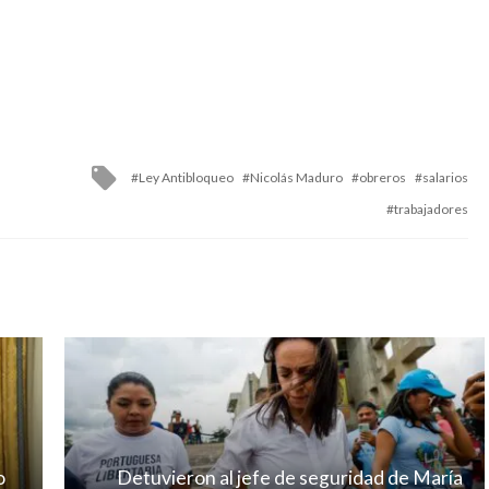
Tagged
Ley Antibloqueo
Nicolás Maduro
obreros
salarios
with
trabajadores
o
Detuvieron al jefe de seguridad de María