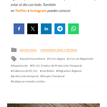
estar al día con todo. También
en
Twitter
e
Instagram
puedes conocer
Posted
DESTACADAS
GOBERNABILIDAD Y DEFENSA
in
Tagged
ayuda humanitaria
Crisis afgana
crisis en Afganistán
with
deportación
EE.UU. Estatus de Protección Temporal
Gobierno de EE.UU.
Joe Biden
Migrantes Afganos
protección temporal
Respiro Temporal
trabajo en estados unidos