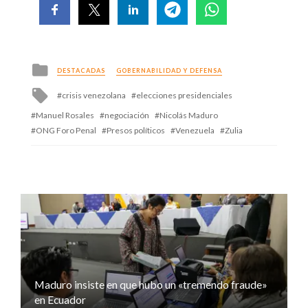
Posted
DESTACADAS
GOBERNABILIDAD Y DEFENSA
in
Tagged
crisis venezolana
elecciones presidenciales
with
Manuel Rosales
negociación
Nicolás Maduro
ONG Foro Penal
Presos políticos
Venezuela
Zulia
Maduro insiste en que hubo un «tremendo fraude»
en Ecuador