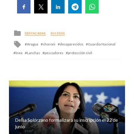
Posted
DESTACADAS
SUCESOS
in
Tagged
Aragua
choroni
desaparecidos
Guardia Nacional
with
Inea
Lanchas
pescadores
protección civil
Delsa Solórzano formalizará su inscripción el 22 de
junio