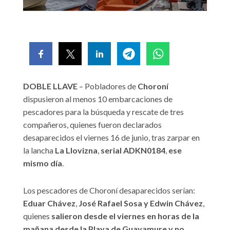
DOBLE LLAVE
– Pobladores de
Choroní
dispusieron al menos 10 embarcaciones de
pescadores para la búsqueda y rescate de tres
compañeros, quienes fueron declarados
desaparecidos el viernes 16 de junio, tras zarpar en
la lancha
La Llovizna
,
serial ADKN0184
,
ese
mismo día
.
Los pescadores de Choroní desaparecidos serían:
Eduar Chávez
,
José Rafael Sosa y Edwin Chávez
,
quienes
salieron desde el viernes en horas de la
mañana desde la Playa de Guayamure y no