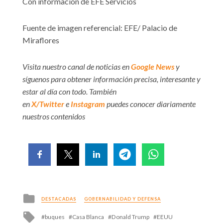
Con información de EFE Servicios
Fuente de imagen referencial: EFE/ Palacio de
Miraflores
Visita nuestro canal de noticias en
Google News
y
síguenos para obtener información precisa, interesante y
estar al día con todo. También
en
X/Twitter
e
Instagram
puedes conocer diariamente
nuestros contenidos
Posted
DESTACADAS
GOBERNABILIDAD Y DEFENSA
in
Tagged
buques
Casa Blanca
Donald Trump
EEUU
with