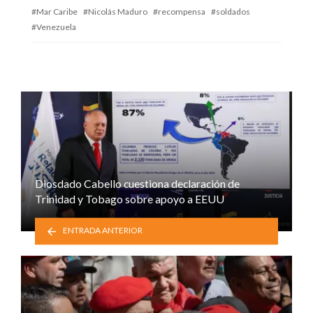
Mar Caribe
Nicolás Maduro
recompensa
soldados
Venezuela
Diosdado Cabello cuestiona declaración de
Trinidad y Tobago sobre apoyo a EEUU
ENTRADA ANTERIOR