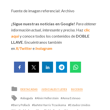
Fuente de imagen referencial: Archivo
¡Sigue nuestras noticias en Google!
Para obtener
información actual, interesante y precisa.
Haz
clic
aquí
y conoce todos los contenidos de
DOBLE
LLAVE
. Encuéntranos también
en
X/Twitter
e
Instagram
Posted
DESTACADAS
JUDICIALES Y LEYES
SUCESOS
in
Tagged
abogada
Alvin Hellerstein
Anna Estevao
with
Barry Pollack
bufete Harris Trzaskoma
Estados Unidos