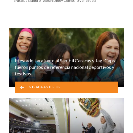
Nicolás Maduro
Sean Diddy Combs
Venezuela
El estado Lara junto al Sambil Caracas y Jagi Caps
fueron puntos de referencia nacional deportivos y
festivos
ENTRADA ANTERIOR