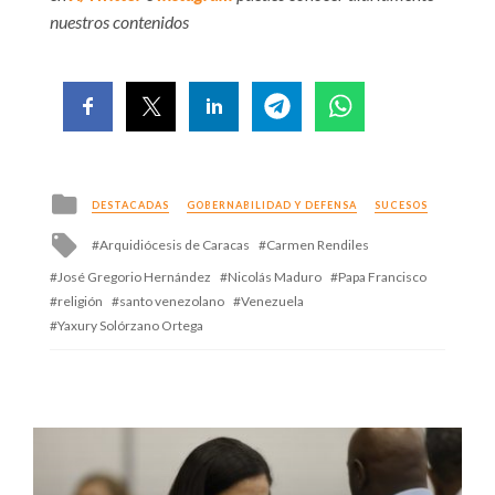
nuestros contenidos
Posted
DESTACADAS
GOBERNABILIDAD Y DEFENSA
SUCESOS
in
Tagged
Arquidiócesis de Caracas
Carmen Rendiles
with
José Gregorio Hernández
Nicolás Maduro
Papa Francisco
religión
santo venezolano
Venezuela
Yaxury Solórzano Ortega