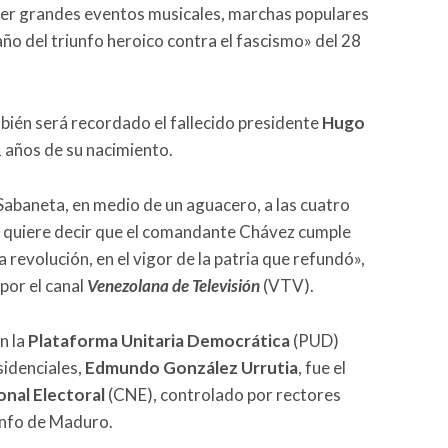
haber grandes eventos musicales, marchas populares
 año del triunfo heroico contra el fascismo» del 28
bién será recordado el fallecido presidente
Hugo
 años de su nacimiento.
e) Sabaneta, en medio de un aguacero, a las cuatro
4, quiere decir que el comandante Chávez cumple
a revolución, en el vigor de la patria que refundó»,
por el canal
Venezolana de Televisión
(VTV).
n la
Plataforma Unitaria Democrática
(PUD)
sidenciales,
Edmundo González Urrutia
, fue el
nal Electoral
(CNE), controlado por rectores
iunfo de Maduro.