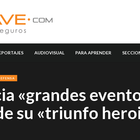
EPORTAJES
AUDIOVISUAL
PARA APRENDER
SECCIO
DEFENSA
a «grandes evento
de su «triunfo hero