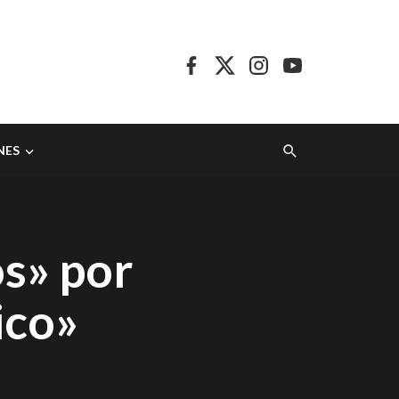
NES
s» por
ico»