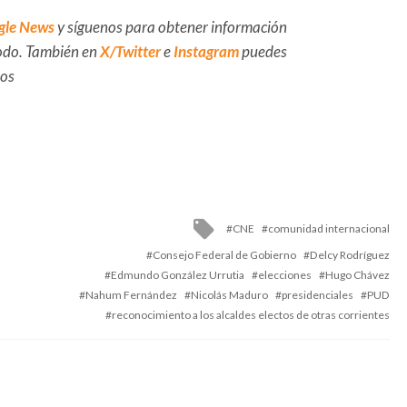
gle News
y síguenos para obtener información
 todo. También en
X/Twitter
e
Instagram
puedes
dos
Tagged
CNE
comunidad internacional
with
Consejo Federal de Gobierno
Delcy Rodríguez
Edmundo González Urrutia
elecciones
Hugo Chávez
Nahum Fernández
Nicolás Maduro
presidenciales
PUD
reconocimiento a los alcaldes electos de otras corrientes