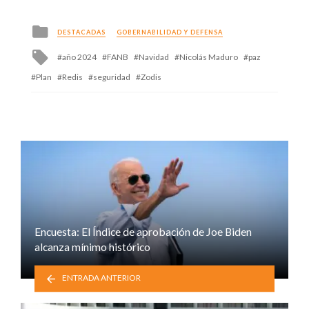
Posted
DESTACADAS
GOBERNABILIDAD Y DEFENSA
in
Tagged
año 2024
FANB
Navidad
Nicolás Maduro
paz
with
Plan
Redis
seguridad
Zodis
Encuesta: El Índice de aprobación de Joe Biden
alcanza mínimo histórico
ENTRADA ANTERIOR