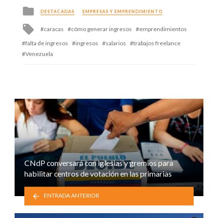
Posted
DESTACADAS
EMPRESAS Y EMPRENDIMIENTO
in
Tagged
caracas
cómo generar ingresos
emprendimientos
with
falta de ingresos
ingresos
salarios
trabajos freelance
Venezuela
CNdP conversará con iglesias y gremios para
habilitar centros de votación en las primarias
ENTRADA ANTERIOR