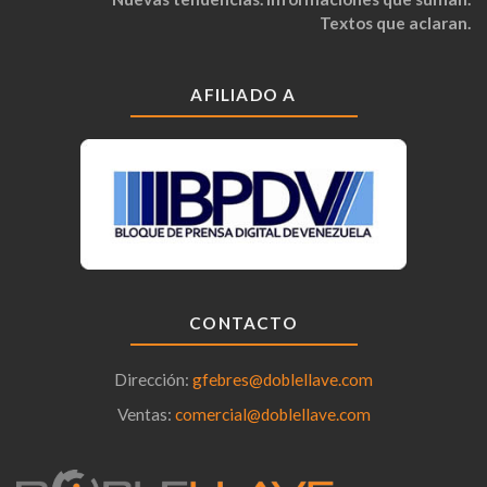
Textos que aclaran.
AFILIADO A
CONTACTO
Dirección:
gfebres@doblellave.com
Ventas:
comercial@doblellave.com