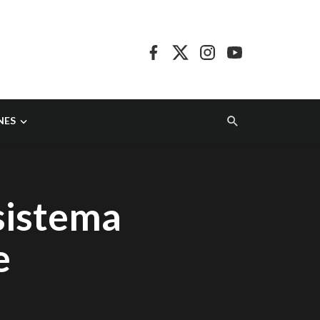
NES
sistema
e