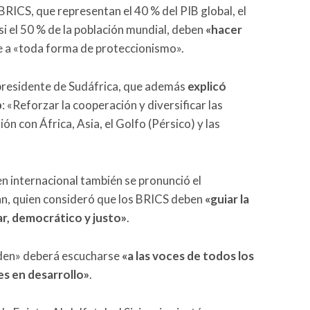
BRICS, que representan el 40 % del PIB global, el
si el 50 % de la población mundial, deben
«hacer
 a «toda forma de proteccionismo».
 presidente de Sudáfrica, que además
explicó
p
: «Reforzar la cooperación y diversificar las
ón con África, Asia, el Golfo (Pérsico) y las
n internacional también se pronunció el
an, quien consideró que los BRICS deben
«guiar la
ar, democrático y justo»
.
rden» deberá escucharse
«a las voces de todos los
es en desarrollo»
.