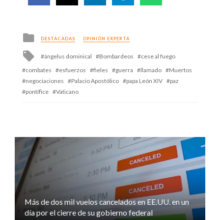
Posted
DESTACADAS
OPINIÓN EXPERTA
in
Tagged
ángelus dominical
Bombardeos
cese al fuego
with
combates
esfuerzos
fieles
guerra
llamado
Muertos
negociaciones
Palacio Apostólico
papa León XIV
paz
pontífice
Vaticano
Más de dos mil vuelos cancelados en EE.UU. en un
día por el cierre de su gobierno federal