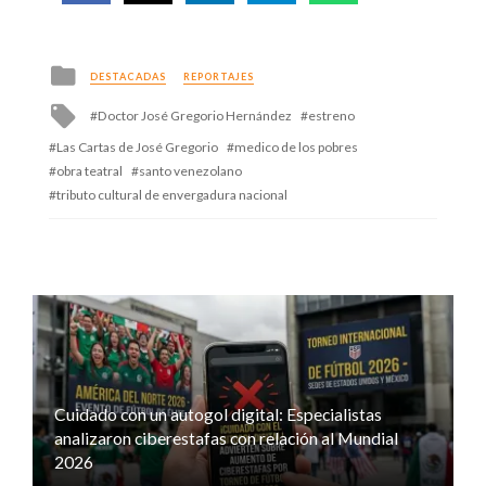
Posted
DESTACADAS
REPORTAJES
in
Tagged
Doctor José Gregorio Hernández
estreno
with
Las Cartas de José Gregorio
medico de los pobres
obra teatral
santo venezolano
tributo cultural de envergadura nacional
Cuidado con un autogol digital: Especialistas
analizaron ciberestafas con relación al Mundial
2026