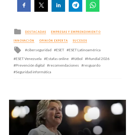
Posted
DESTACADAS
EMPRESAS Y EMPRENDIMIENTO
in
INNOVACIÓN
OPINIÓN EXPERTA
SUCESOS
Tagged
ciberseguridad
ESET
ESET Latinoamérica
with
ESET Venezuela
Estafas online
fútbol
Mundial 2026
Prevención digital
recomendaciones
resguardo
Seguridad informática