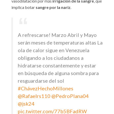
vasodilatación por más
irrigación de la sangre
, que
implica botar
sangre por la nariz
.
A refrescarse! Marzo Abril y Mayo
serán meses de temperaturas altas La
ola de calor sigue en Venezuela
obligando a los ciudadanos a
hidratarse constantemente y estar
en búsqueda de alguna sombra para
resguardarse del sol
#ChávezHechoMillones
@Rafaelrs110
@PedroPlana04
@jsk24
pic.twitter.com/77b5BFadRW