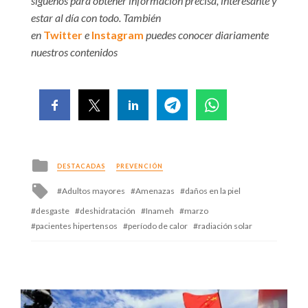
síguenos para obtener información precisa, interesante y
estar al día con todo. También
en
Twitter
e
Instagram
puedes conocer diariamente
nuestros contenidos
Posted
DESTACADAS
PREVENCIÓN
in
Tagged
Adultos mayores
Amenazas
daños en la piel
with
desgaste
deshidratación
Inameh
marzo
pacientes hipertensos
período de calor
radiación solar