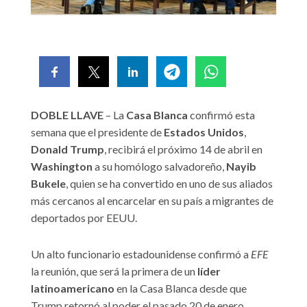
DOBLE LLAVE
– La
Casa Blanca
confirmó esta
semana que el presidente de
Estados Unidos
,
Donald Trump
, recibirá el próximo 14 de abril en
Washington
a su homólogo salvadoreño,
Nayib
Bukele
, quien se ha convertido en uno de sus aliados
más cercanos al encarcelar en su país a migrantes de
deportados por EEUU.
Un alto funcionario estadounidense confirmó a
EFE
la reunión, que será la primera de un
líder
latinoamericano
en la Casa Blanca desde que
Trump retornó al poder el pasado 20 de enero.