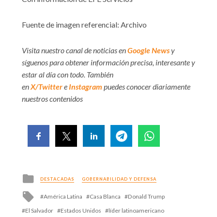
Fuente de imagen referencial: Archivo
Visita nuestro canal de noticias en
Google News
y
síguenos para obtener información precisa, interesante y
estar al día con todo. También
en
X/Twitter
e
Instagram
puedes conocer diariamente
nuestros contenidos
Posted
DESTACADAS
GOBERNABILIDAD Y DEFENSA
in
Tagged
América Latina
Casa Blanca
Donald Trump
with
El Salvador
Estados Unidos
líder latinoamericano