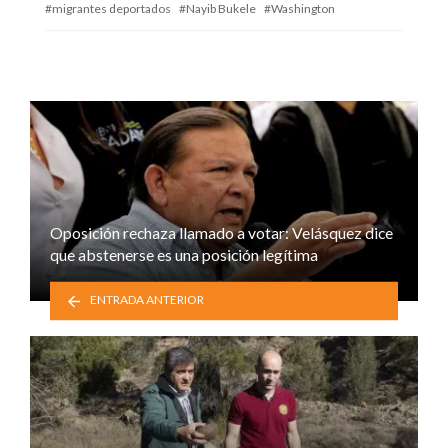
migrantes deportados
Nayib Bukele
Washington
Oposición rechaza llamado a votar: Velásquez dice
que abstenerse es una posición legítima
ENTRADA ANTERIOR