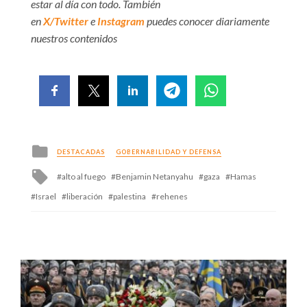
estar al día con todo. También
en
X/Twitter
e
Instagram
puedes conocer diariamente
nuestros contenidos
Posted
DESTACADAS
GOBERNABILIDAD Y DEFENSA
in
Tagged
alto al fuego
Benjamin Netanyahu
gaza
Hamas
with
Israel
liberación
palestina
rehenes