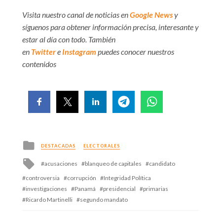
Visita nuestro canal de noticias en
Google News
y
síguenos para obtener información precisa, interesante y
estar al día con todo. También
en
Twitter
e
Instagram
puedes conocer nuestros
contenidos
Posted
DESTACADAS
ELECTORALES
in
Tagged
acusaciones
blanqueo de capitales
candidato
with
controversia
corrupción
Integridad Política
investigaciones
Panamá
presidencial
primarias
Ricardo Martinelli
segundo mandato